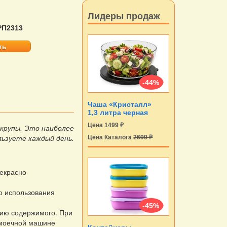
Лидеры продаж
РП2313
ть
-44%
Чаша «Кристалл»
1,3 литра черная
Цена 1499 ₽
 крупы. Это наиболее
льзуете каждый день.
Цена Каталога
2699 ₽
рекрасно
о использования
-45%
цию содержимого. При
омоечной машине