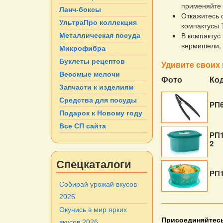
применяйте 
Ланч-боксы
Откажитесь 
УльтраПро коллекция
компактусы 
В компактус 
Металлическая посуда
вермишели, 
Микрофибра
Буклеты рецептов
Удивите своих 
Весомые мелочи
Фото
Ко
Запчасти к изделиям
Средства для посуды
РП
Подарок к Новому году
Все СП сайта
РП1
2
Спецкаталоги
РП1
Собирай урожай вкусов
2026
Окунись в мир ярких
Присоединяйтесь
вкусов 2026