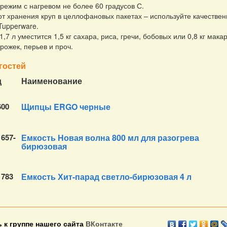
режим с нагревом не более 60 градусов С.
от хранения круп в целлофановых пакетах – используйте качестве
Tupperware.
1,7 л уместится 1,5 кг сахара, риса, гречи, бобовых или 0,8 кг мак
рожек, перьев и проч.
гостей
д
Наименование
600
Щипцы ERGO черные
657-
Емкость Новая волна 800 мл для разогрева
бирюзовая
783
Емкость Хит-парад светло-бирюзовая 4 л
 к группе нашего сайта
ВКонтакте