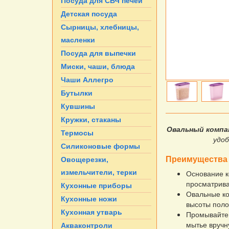
Посуда для СВЧ печей
Детская посуда
Сырницы, хлебницы,
масленки
Посуда для выпечки
Миски, чаши, блюда
Чаши Аллегро
Бутылки
Кувшины
Кружки, стаканы
Овальный компа
Термосы
удоб
Силиконовые формы
Преимущества 
Овощерезки,
измельчители, терки
Основание к
просматрива
Кухонные приборы
Овальные ко
Кухонные ножи
высоты поло
Кухонная утварь
Промывайте 
мытье вручн
Акваконтроли