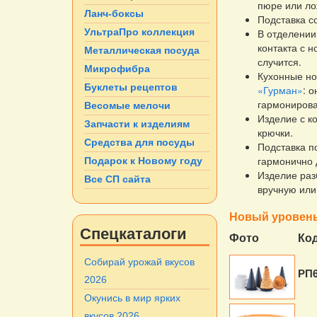
пюре или ло
Ланч-боксы
Подставка с
В отделении
УльтраПро коллекция
контакта с 
Металлическая посуда
случится.
Микрофибра
Кухонные но
Буклеты рецептов
«Гурман»
: 
гармонирова
Весомые мелочи
Изделие с к
Запчасти к изделиям
крючки.
Средства для посуды
Подставка п
гармонично
Подарок к Новому году
Изделие раз
Все СП сайта
вручную или
Новый уровень
Спецкаталоги
Фото
Ко
Собирай урожай вкусов
РП
2026
Окунись в мир ярких
вкусов 2026