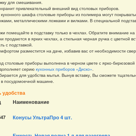
жку для смешивания.
охранит привлекательный внешний вид столовых приборов.
 кухонного шкафа столовые приборы из полимера могут покрывать
ножами, металлическими ложками и вилками. В специальной подстав
жи помещайте в подставку только в чехлах. Обратите внимание на
они продаются в ярких чехлах, а стильная черная ручка с цветной в
ть с подставкой.
омфортом разместится на даче, избавив вас от необходимости свер
од столовые приборы выполнена в черном цвете с ярко-бирюзовой 
 дополняет серию
кухонных приборов «Диско»
.
бирается для удобства мытья. Вынув вставку, Вы сможете тщатель
 в посудомоечной машине.
 удобства
д
Наименование
647
Конусы УльтраПро 4 шт.
Емкость Новая волна 1 л для разогрева