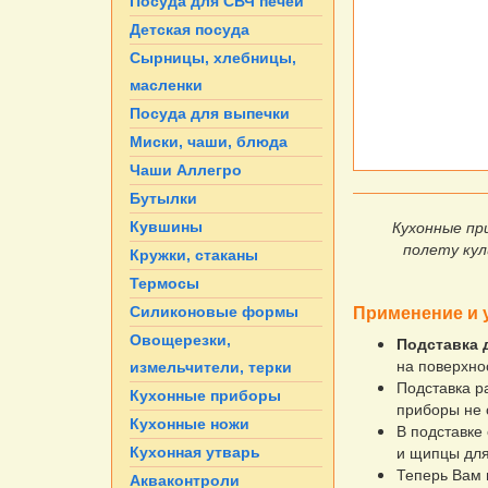
Посуда для СВЧ печей
Детская посуда
Сырницы, хлебницы,
масленки
Посуда для выпечки
Миски, чаши, блюда
Чаши Аллегро
Бутылки
Кухонные пр
Кувшины
полету кул
Кружки, стаканы
Термосы
Применение и 
Силиконовые формы
Овощерезки,
Подставка 
на поверхно
измельчители, терки
Подставка ра
Кухонные приборы
приборы не 
Кухонные ножи
В подставке
и щипцы для
Кухонная утварь
Теперь Вам 
Акваконтроли