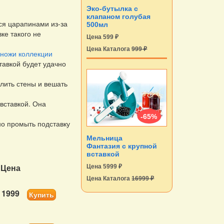
Эко-бутылка с
клапаном голубая
ся царапинами из-за
500мл
ке такого не
Цена 599 ₽
Цена Каталога
999 ₽
ножи коллекции
ставкой будет удачно
лить стены и вешать
вставкой. Она
-65%
но промыть подставку
Мельница
Фантазия с крупной
вставкой
Цена
Цена 5999 ₽
Цена Каталога
16999 ₽
1999
Купить