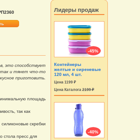
Лидеры продаж
РП2360
ть
-45%
ов, это способствует
Контейнеры
желтые и сиреневые
 так и тянет что-то
120 мл, 4 шт.
вкусное приготовить.
Цена 1199 ₽
Цена Каталога
2199 ₽
минимальную площадь
вость, так как
, силиконовые скребки
-40%
о стола пресс для