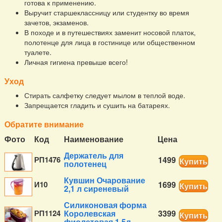
готова к применению.
Выручит старшеклассницу или студентку во время
зачетов, экзаменов.
В походе и в путешествиях заменит носовой платок,
полотенце для лица в гостинице или общественном
туалете.
Личная гигиена превыше всего!
Уход
Стирать салфетку следует мылом в теплой воде.
Запрещается гладить и сушить на батареях.
Обратите внимание
Фото
Код
Наименование
Цена
Держатель для
РП1476
1499
Купить
полотенец
Кувшин Очарование
И10
1699
Купить
2,1 л сиреневый
Силиконовая форма
РП1124
Королевская
3399
Купить
фиолетовая 1,5л