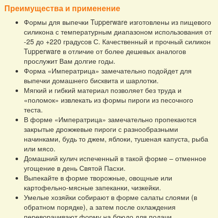
Преимущества и применение
Формы для выпечки Tupperware изготовлены из пищевого
силикона с температурным диапазоном использования от
-25 до +220 градусов С. Качественный и прочный силикон
Tupperware в отличие от более дешевых аналогов
прослужит Вам долгие годы.
Форма «Императрица» замечательно подойдет для
выпечки домашнего бисквита и шарлотки.
Мягкий и гибкий материал позволяет без труда и
«поломок» извлекать из формы пироги из песочного
теста.
В форме «Императрица» замечательно пропекаются
закрытые дрожжевые пироги с разнообразными
начинками, будь то джем, яблоки, тушеная капуста, рыба
или мясо.
Домашний кулич испеченный в такой форме – отменное
угощение в день Святой Пасхи.
Выпекайте в форме творожные, овощные или
картофельно-мясные запеканки, чизкейки.
Умелые хозяйки собирают в форме салаты слоями (в
обратном порядке), а затем после охлаждения
переворачивают форму на блюдо для подачи.