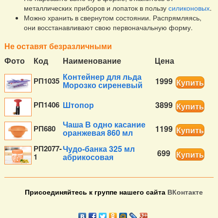
металлических приборов и лопаток в пользу
силиконовых
.
Можно хранить в свернутом состоянии. Распрямляясь,
они восстанавливают свою первоначальную форму.
Не оставят безразличными
Фото
Код
Наименование
Цена
Контейнер для льда
РП1035
1999
Купить
Морозко сиреневый
РП1406
Штопор
3899
Купить
Чаша В одно касание
РП680
1199
Купить
оранжевая 860 мл
РП2077-
Чудо-банка 325 мл
699
Купить
1
абрикосовая
Присоединяйтесь к группе нашего сайта
ВКонтакте